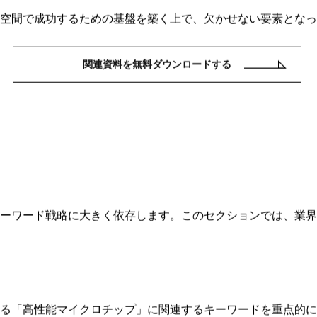
の一つであり、そのウェブプレゼンスもまた、急速に変化して
ており、オーガニックトラフィックの増加に成功しています。こ
サイトの構造やコンテンツを最適化することで、検索結果の上
性を高め、技術リーダーシップを確立するための重要なツール
検索で高いランキングを獲得し、目的のオーディエンスにリー
は、ウェブサイトのユーザーエクスペリエンスを向上させ、訪
ル空間で成功するための基盤を築く上で、欠かせない要素とな
関連資料を無料ダウンロードする