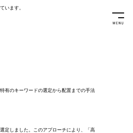
います。日本国内の大手半導体企業では、デ
れらの企業は、Google検索アルゴリズムの
位に位置づけることを目指しています。
です。例えば、キーワード戦略を適切に実行す
チすることが可能になります。更に、ユーザ
問者の滞在時間とコンバージョン率を高める
っています。